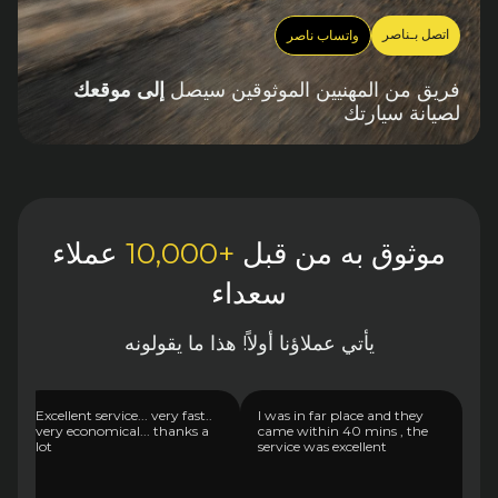
اتصل بـناصر
واتساب ناصر
فريق من المهنيين الموثوقين سيصل
إلى موقعك
لصيانة سيارتك
موثوق به من قبل
+10,000
عملاء
سعداء
يأتي عملاؤنا أولاً! هذا ما يقولونه
Excellent service... very fast..
I was in far place and they
very economical... thanks a
came within 40 mins , the
lot
service was excellent