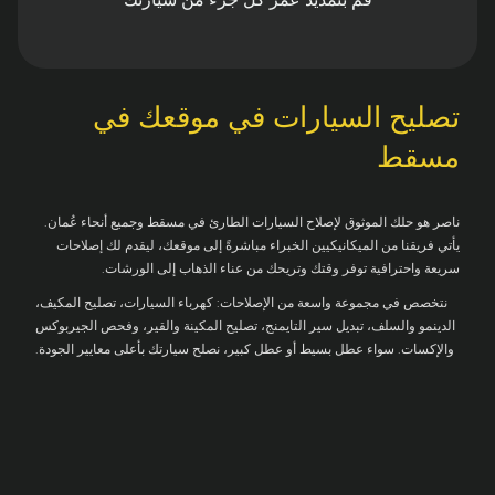
تصليح السيارات في موقعك في
مسقط
ناصر هو حلك الموثوق لإصلاح السيارات الطارئ في مسقط وجميع أنحاء عُمان.
يأتي فريقنا من الميكانيكيين الخبراء مباشرةً إلى موقعك، ليقدم لك إصلاحات
سريعة واحترافية توفر وقتك وتريحك من عناء الذهاب إلى الورشات.
نتخصص في مجموعة واسعة من الإصلاحات: كهرباء السيارات، تصليح المكيف،
الدينمو والسلف، تبديل سير التايمنج، تصليح المكينة والقير، وفحص الجيربوكس
والإكسات. سواء عطل بسيط أو عطل كبير، نصلح سيارتك بأعلى معايير الجودة.
في ناصر، نفخر بتقديم خدمة عملاء متميزة. يلتزم فريقنا المحترف بالحفاظ على
سلامة سيارتك وموثوقيتها — لتعود إلى الطريق بثقة واطمئنان.
تواصل معنا اليوم لحجز موعدك أو لمعرفة المزيد عن خدمات ناصر المتخصصة
في إصلاح السيارات في مسقط.