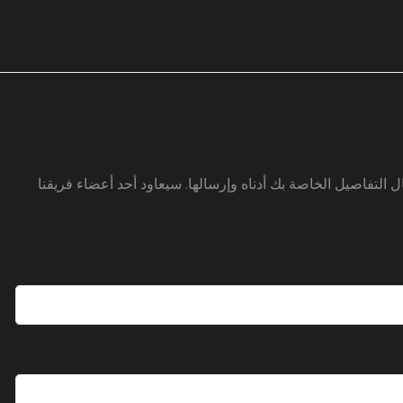
 التفاصيل الخاصة بك أدناه وإرسالها. سيعاود أحد أعضاء فريقنا