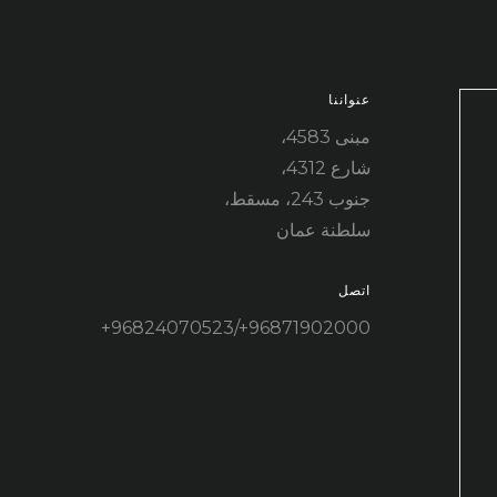
عنواننا
مبنى 4583،
شارع 4312،
جنوب 243، مسقط،
سلطنة عمان
اتصل
96871902000+/96824070523+