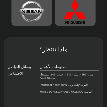
ماذا تنتظر؟
معلومات الأعمال
وسائل التواصل
الاجتماعي
مبنى 4583، شارع 4312، جنوب 243، مسقط،
سلطنة عمان
البريد الإلكتروني: info@callnaser.com
الهاتف: 96871902000+/96824070523+