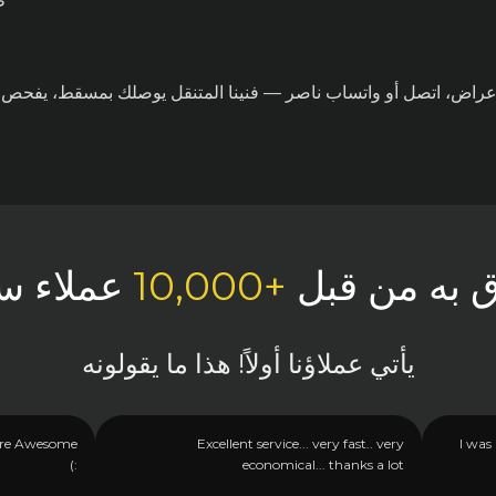
ظ
عراض، اتصل أو واتساب ناصر — فنينا المتنقل يوصلك بمسقط، يفحص الب
 به من قبل
+10,000
عملاء س
يأتي عملاؤنا أولاً! هذا ما يقولونه
 are Awesome
Excellent service... very fast.. very
I was
:)
economical... thanks a lot