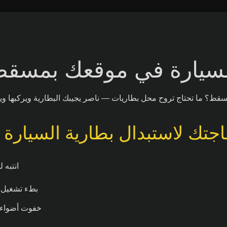
لسيارة في موقعك بمسقط
قط؟ ما تحتاج تروح محل بطاريات — ناصر يجيبك البطارية ويركبها وين
جتك لاستبدال بطارية السيارة
انتبه 
بطء تشغيل ا
خفوت أضواء ال