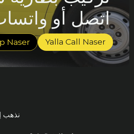
اتصل أو واتسا
Yalla Call Naser
p Naser
نذهب إل