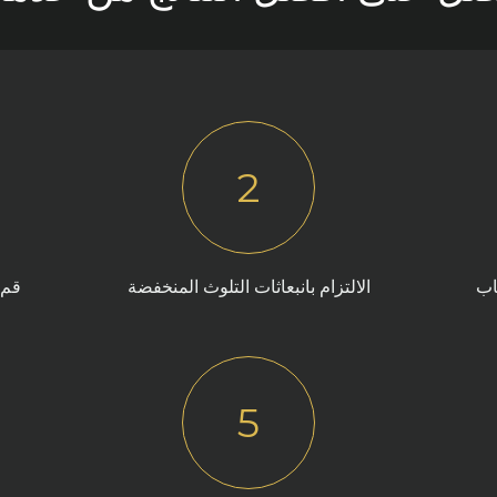
2
اب
الالتزام بانبعاثات التلوث المنخفضة
قم 
5