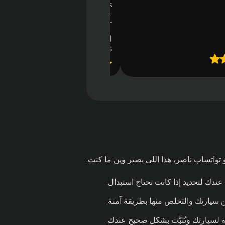
ISH TO SEE THEM GROW AND WE AS
TOMERS GET THE BEST IN TERMS OF
VALUE, SERVICE AND TRUST.
Shrink ‘em all
Dioramas
 تواتساب ناصر، هذا اللي يصير وين ما كنت:
 عندك لتحديد إذا كانت تحتاج استبدال.
 من سيارتك والتخلص منها بطريقة آمنة.
بة لسيارتك وتُثبَّت بشكل صحيح عندك.