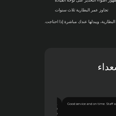
هور أضواء التحذير على لوحة القيادة
تجاوز عمر البطارية ثلاث سنوات
طارية، ويبدلها عندك مباشرة إذا احتاجت.
عداء
ST WANTED SERVICE HERE IN OMAN.
Good service and on time. Staff
SUPER PROFESSIONAL TEAM AND
RVICE. WISH THEM GOOD LUCK AND